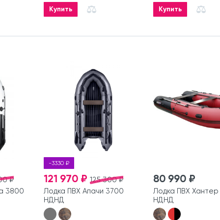
Купить
Купить
-3330 ₽
121 970 ₽
80 990 ₽
00 ₽
125 300 ₽
а 3800
Лодка ПВХ Апачи 3700
Лодка ПВХ Хантер
НДНД
НДНД