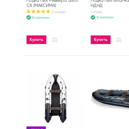
Лодка ПВХ Ривьера 3600
Лодка ПВХ Флагма
СК (МАКСИМА)
НДНД
2 отзыва
1 отзыв
В наличии
В наличии
Купить
Купить