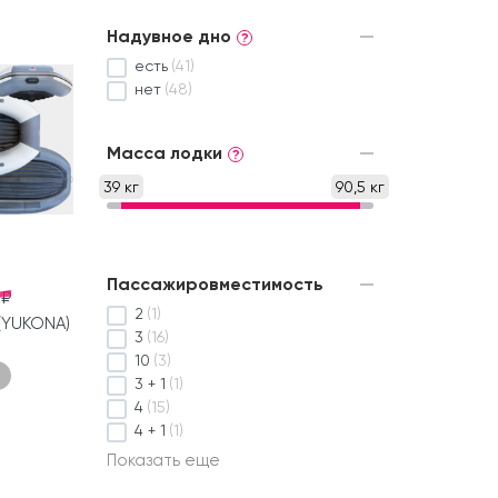
Надувное дно
?
есть
(41)
нет
(48)
Масса лодки
?
39 кг
90,5 кг
Пассажировместимость
 ₽
2
(1)
(YUKONA)
3
(16)
10
(3)
3 + 1
(1)
4
(15)
4 + 1
(1)
Показать еще