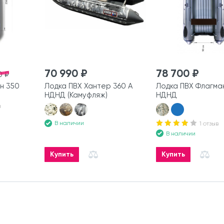
70 990 ₽
78 700 ₽
0 ₽
н 350
Лодка ПВХ Хантер 360 А
Лодка ПВХ Флагма
НДНД (Камуфляж)
НДНД
а
В наличии
1 отзыв
В наличии
Купить
Купить