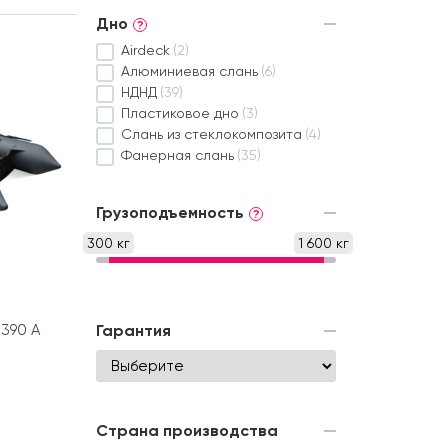
Дно
?
Airdeck
(2)
Алюминиевая слань
(6)
НДНД
(39)
Пластиковое дно
(3)
Слань из стеклокомпозита
(4)
Фанерная слань
(35)
Грузоподъемность
?
300 кг
1 600 кг
390 А
Гарантия
Страна производства