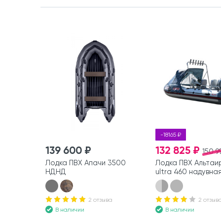
-18165 ₽
139 600 ₽
132 825 ₽
150 9
Лодка ПВХ Апачи 3500
Лодка ПВХ Альтаи
НДНД
ultra 460 надувна
мотор
2 отзыва
2 отзыв
В наличии
В наличии