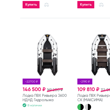
Купить
Купить
-22700 ₽
-2190 ₽
146 500 ₽
109 810 ₽
169 200 ₽
112 0
Лодка ПВХ Ривьера 3600
Лодка ПВХ Ривьер
НДНД Гидролыжа
СК (МАКСИМА)
В наличии