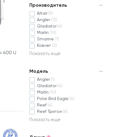
Производитель
Altair
(9)
Angler
(13)
Gladiator
(4)
Marlin
(10)
Smarine
(1)
Ковчег
(2)
н 400 U
Показать еще
Модель
Angler
(1)
Gladiator
(4)
Marlin
(10)
Polar Bird Eagle
(4)
Reef
(4)
Reef Тритон
(6)
Показать еще