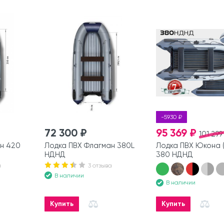
-5930 ₽
72 300 ₽
95 369 ₽
101 299
н 420
Лодка ПВХ Флагман 380L
Лодка ПВХ Юкона 
НДНД
380 НДНД
а
3 отзыва
В наличии
В наличии
Купить
Купить