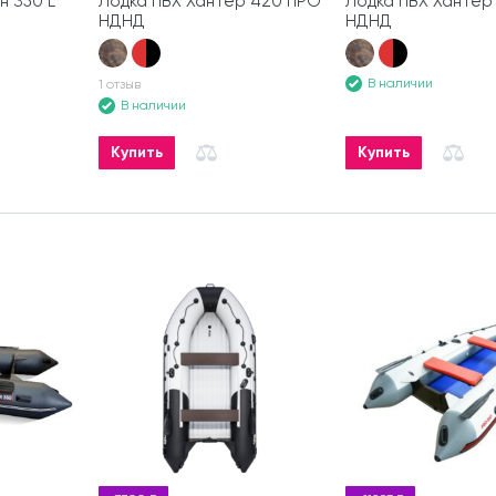
н 350 L
Лодка ПВХ Хантер 420 ПРО
Лодка ПВХ Хантер
НДНД
НДНД
В наличии
1 отзыв
В наличии
Купить
Купить