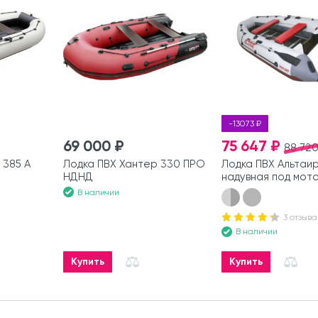
-13073 ₽
69 000 ₽
75 647 ₽
88 720
 385 А
Лодка ПВХ Хантер 330 ПРО
Лодка ПВХ Альтаир
НДНД
надувная под мот
В наличии
3 отзыва
В наличии
Купить
Купить