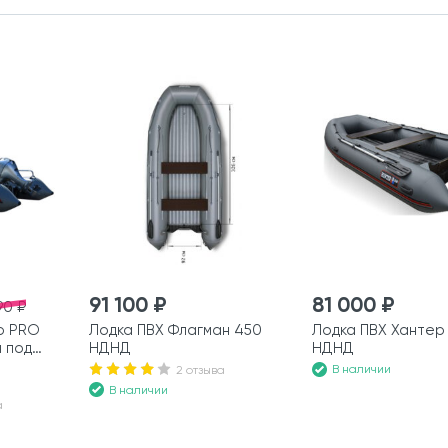
91 100 ₽
81 000 ₽
90 ₽
р PRO
Лодка ПВХ Флагман 450
Лодка ПВХ Хантер 
я под
НДНД
НДНД
В наличии
2 отзыва
В наличии
а