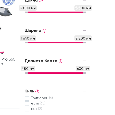
Длина
?
3 000 мм
5 500 мм
Ширина
?
1 640 мм
2 200 мм
 ₽
 Pro 360
Диаметр борта
?
ор
480 мм
600 мм
Киль
?
Тримаран
(6)
есть
(65)
нет
(2)