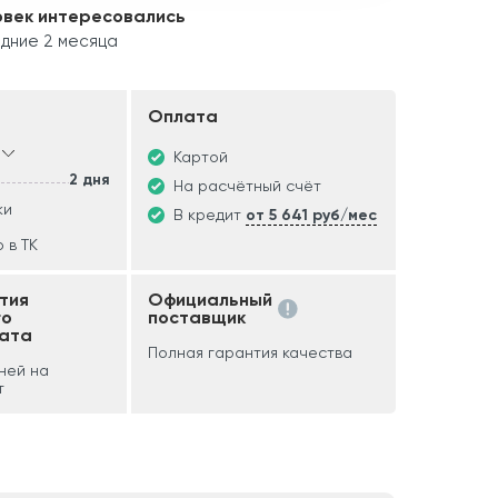
овек интересовались
едние 2 месяца
Оплата
Картой
2 дня
На расчётный счёт
ки
В кредит
от 5 641 руб/мес
 в ТК
тия
Официальный
го
поставщик
ата
Полная гарантия качества
дней на
т