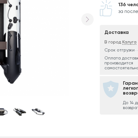
136 чел
за посл
Доставка
В город
Калуга
Срок отгрузки
Оплата достав
производится
самостоятельно
Гаран
легко
возвр
До 14 
возвра