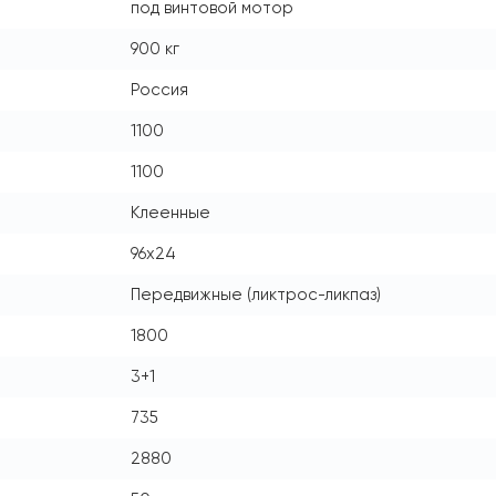
под винтовой мотор
900 кг
Россия
1100
1100
Клеенные
96x24
Передвижные (ликтрос-ликпаз)
1800
3+1
735
2880